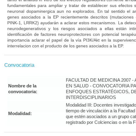
fundamentales para ampliar y tratar de establecer sus efectos s
neuronal dopaminergica aun no explorados. En tal sentido el an
genes asociados a la EP recientemente descritos (mutaciones e
PINK-1, LRRK2) ayudarán a aclarar estos mecanismos. La detec
neurodegenerativos y los riesgos asociados a ellas están int
identificación de factores neuroprotectores con potencial terapéut
importancia aclarar el papel de la vía PI3K/Akt en la superviven
interrelacion con el producto de los genes asociados a la EP.
Convocatoria
FACULTAD DE MEDICINA 2007 -
Nombre de la
EN SALUD - CONVOCATORIA PA
convocatoria:
ENFOQUES ESTRATÉGICOS, DE
INTERDISCIPLINARIOS
Modalidad III: Docentes investigad
tiempo de vinculación a la Faculta
Modalidad:
que estén asociados a un grupo cat
registrado por Colciencias o en la 