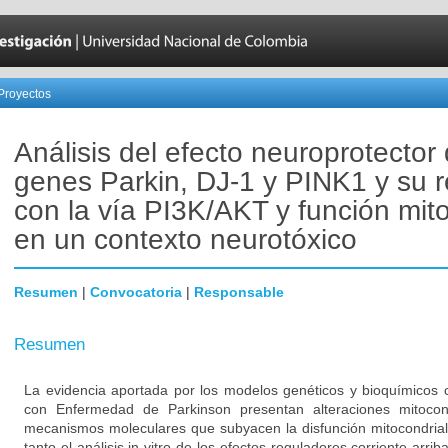
Proyectos
Análisis del efecto neuroprotector 
genes Parkin, DJ-1 y PINK1 y su r
con la vía PI3K/AKT y función mito
en un contexto neurotóxico
Resumen
|
Convocatoria
|
Responsable
Resumen
La evidencia aportada por los modelos genéticos y bioquímicos 
con Enfermedad de Parkinson presentan alteraciones mitocon
mecanismos moleculares que subyacen la disfunción mitocondrial
tanto el análisis in vitro de los efectos reguladores corriente arri