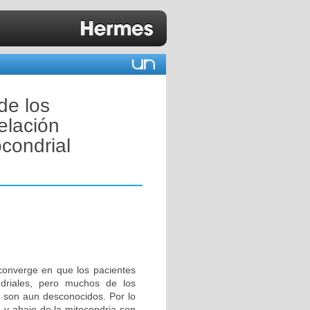
de los
elación
condrial
converge en que los pacientes
driales, pero muchos de los
 son aun desconocidos. Por lo
ba y abajo de la mitocondria son