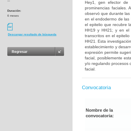
---
Hey1, gen efector de l
prominencias faciales. 
Duración:
observó que durante las
6 meses
en el endodermo de las b
el epitelio que recubre 
HH19 y HH21; y en el e
Descargar resultado de búsqueda
transcritos en el epitel
HH21. Esta investigación
establecimiento y desarr
Regresar
expresión permite suger
facial, posiblemente es
y/o regulando procesos de
facial.
Convocatoria
Nombre de la
convocatoria: