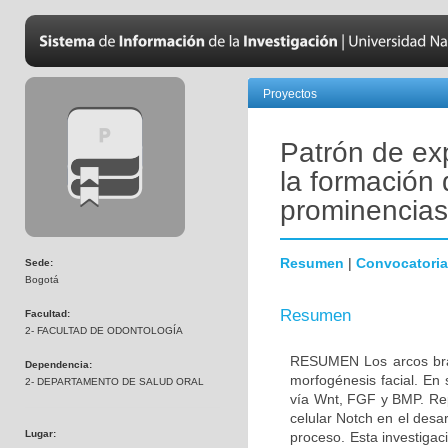
Proyectos
Patrón de ex
la formación 
prominencias
Resumen
|
Convocatoria
Sede:
Bogotá
Resumen
Facultad:
2- FACULTAD DE ODONTOLOGÍA
RESUMEN Los arcos branq
Dependencia:
morfogénesis facial. En 
2- DEPARTAMENTO DE SALUD ORAL
vía Wnt, FGF y BMP. Repo
celular Notch en el desa
Lugar:
proceso. Esta investigac