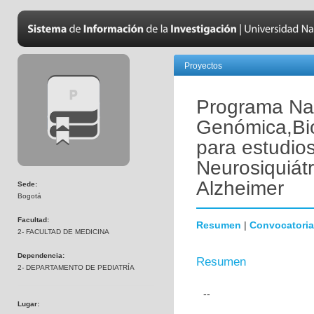
Proyectos
Programa Nac
Genómica,Bio
para estudio
Neurosiquiát
Alzheimer
Sede:
Bogotá
Facultad:
Resumen
|
Convocatoria
2- FACULTAD DE MEDICINA
Dependencia:
Resumen
2- DEPARTAMENTO DE PEDIATRÍA
--
Lugar: