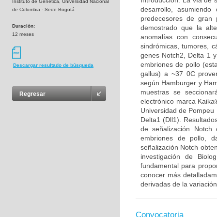
Introducción: La vía de 
Instituto de Genética, Universidad Nacional
desarrollo, asumiendo 
de Colombia - Sede Bogotá
predecesores de gran p
Duración:
demostrado que la alt
12 meses
anomalías con consecu
sindrómicas, tumores, cá
genes Notch2, Delta 1 y
embriones de pollo (est
Descargar resultado de búsqueda
gallus) a ~37 0C proven
según Hamburger y Hamil
muestras se seccionar
Regresar
electrónico marca Kaika®
Universidad de Pompeu F
Delta1 (Dll1). Resultado
de señalización Notch 
embriones de pollo, d
señalización Notch obten
investigación de Biolo
fundamental para propon
conocer más detalladamen
derivadas de la variación
Convocatoria