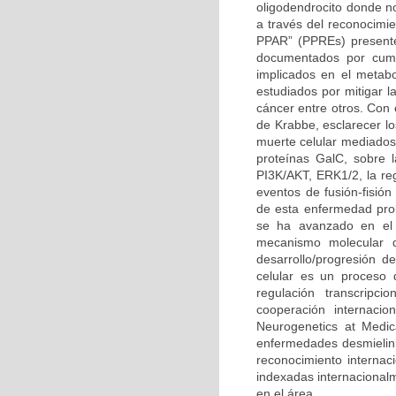
oligodendrocito donde n
a través del reconocimi
PPAR” (PPREs) presente
documentados por cump
implicados en el metabo
estudiados por mitigar l
cáncer entre otros. Con
de Krabbe, esclarecer l
muerte celular mediados 
proteínas GalC, sobre l
PI3K/AKT, ERK1/2, la reg
eventos de fusión-fisión
de esta enfermedad prob
se ha avanzado en el 
mecanismo molecular q
desarrollo/progresión 
celular es un proceso 
regulación transcripc
cooperación internacio
Neurogenetics at Medic
enfermedades desmielini
reconocimiento internaci
indexadas internacional
en el área.