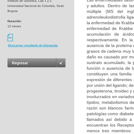
Las enfermedades desmie
Instituto de Genetica, Lab 1 y 2,
y adultos. Dentro de la
Universidad Nacional de Colombia, Sede
múltiple (MS del inglé
Bogota
adrenoleukodistrofia li
Duración:
la enfermedad de Krabbe 
12 meses
enfermedad de Krabbe s
acumulación de ácidos
respectivamente. En la
ausencia de la proteína 
Descargar resultado de búsqueda
grasos de cadena muy la
daño es causado por mu
sustrato acumulado, la 
Regresar
función o ausencia de 
constituyen una familia
expresión de diferentes
por unión del ligando; d
progesterona, tiroideo y
involucrados en variados
lípidos, metabolismos de
razón son blancos farma
patologías como diabetes
llamados así debido a 
encuentran los Receptor
menos tres miembros: 