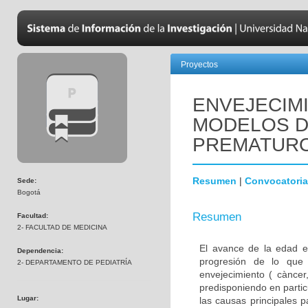
Proyectos
ENVEJECIM
MODELOS D
PREMATUR
Resumen
|
Convocatoria
Sede:
Bogotá
Resumen
Facultad:
2- FACULTAD DE MEDICINA
El avance de la edad e
Dependencia:
progresión de lo que
2- DEPARTAMENTO DE PEDIATRÍA
envejecimiento ( càncer,
predisponiendo en parti
Lugar:
las causas principales 