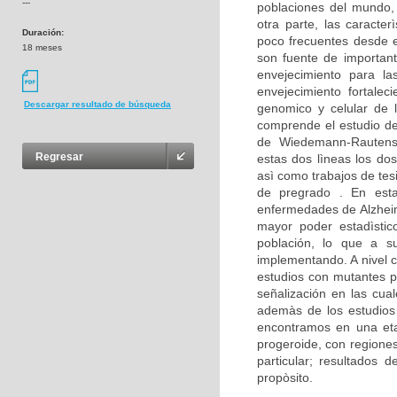
---
poblaciones del mundo,
otra parte, las caracte
Duración:
poco frecuentes desde e
18 meses
son fuente de important
envejecimiento para la
envejecimiento fortalec
Descargar resultado de búsqueda
genomico y celular de 
comprende el estudio d
de Wiedemann-Rautenst
Regresar
estas dos lìneas los dos
asì como trabajos de tes
de pregrado . En est
enfermedades de Alzheim
mayor poder estadìstico
población, lo que a su
implementando. A nivel c
estudios con mutantes p
señalización en las cua
ademàs de los estudios 
encontramos en una eta
progeroide, con regione
particular; resultados
propòsito.