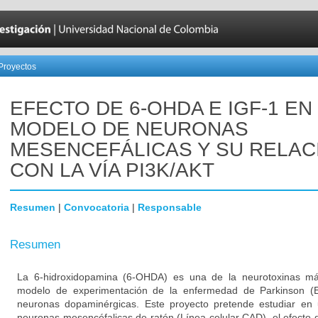
Proyectos
EFECTO DE 6-OHDA E IGF-1 EN
MODELO DE NEURONAS
MESENCEFÁLICAS Y SU RELAC
CON LA VÍA PI3K/AKT
Resumen
|
Convocatoria
|
Responsable
Resumen
La 6-hidroxidopamina (6-OHDA) es una de la neurotoxinas 
modelo de experimentación de la enfermedad de Parkinson (E
neuronas dopaminérgicas. Este proyecto pretende estudiar en 
neuronas mesencéfalicas de ratón (Línea celular CAD), el efecto 