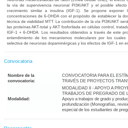
la vía de supervivencia neuronal PI3K/AKT y el posible efecto
crecimiento similar a insulina (IGF-1). Se propone exponer 
concentraciones de 6-OHDA con el propósito de establecer la dos
técnica de viabilidad MTT. La contribución de la vía PI3K/AKT se
las proteínas AKT-total y AKT fosforilada en células control, trat
IGF-1 + 6-OHDA. Los resultados obtenidos a través de este pro
entendimiento de los mecanismos moleculares por los cuales
selectiva de neuronas dopaminérgicas y los efectos de IGF-1 en es
Convocatoria
Nombre de la
CONVOCATORIA PARA EL ESTÍM
convocatoria:
TRAVÉS DE PROYECTOS TRANS
MODALIDAD II - APOYO A PR
TRABAJOS DE PREGRADO DE LA
Modalidad:
Apoyo a trabajos de grado y produ
profundización (Monografías, revisi
especial de los estudiantes de preg