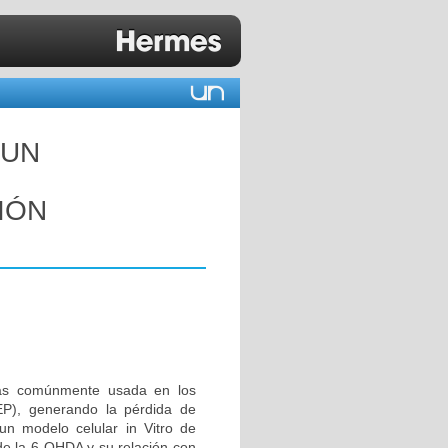
 UN
IÓN
más comúnmente usada en los
P), generando la pérdida de
un modelo celular in Vitro de
de la 6-OHDA y su relación con