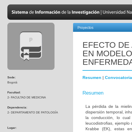
Proyectos
EFECTO DE 
EN MODELOS
ENFERMEDA
Resumen
|
Convocatoria
Sede:
Bogotá
Resumen
Facultad:
2- FACULTAD DE MEDICINA
La pérdida de la mielin
Dependencia:
dispersión temporal, inh
2- DEPARTAMENTO DE PATOLOGÍA
la conducción, lo cua
leucodistrofias, ejemplo
Lugar:
Krabbe (EK), estas en