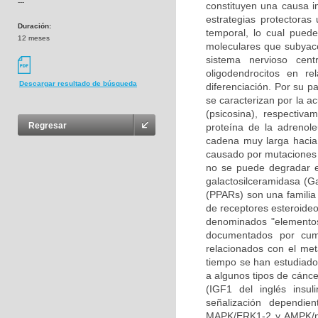
---
constituyen una causa i
estrategias protectoras
Duración:
temporal, lo cual pued
12 meses
moleculares que subyace
sistema nervioso cen
oligodendrocitos en re
Descargar resultado de búsqueda
diferenciación. Por su p
se caracterizan por la a
(psicosina), respectiv
Regresar
proteína de la adrenole
cadena muy larga hacia 
causado por mutaciones 
no se puede degradar en
galactosilceramidasa (Ga
(PPARs) son una familia 
de receptores esteroideo
denominados "elementos
documentados por cump
relacionados con el met
tiempo se han estudiado 
a algunos tipos de cáncer
(IGF1 del inglés insul
señalización dependie
MAPK/ERK1-2 y AMPK/mT