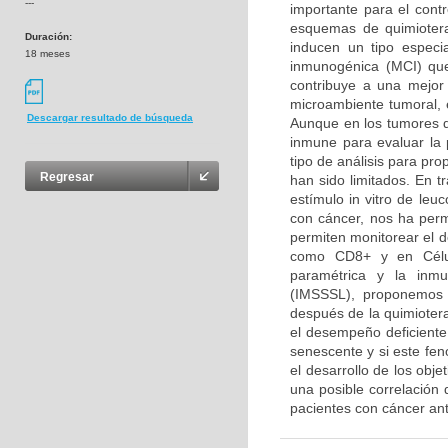
---
importante para el contr
esquemas de quimiotera
Duración:
inducen un tipo especi
18 meses
inmunogénica (MCI) que
contribuye a una mejor 
microambiente tumoral, 
Descargar resultado de búsqueda
Aunque en los tumores de
inmune para evaluar la 
tipo de análisis para pr
Regresar
han sido limitados. En t
estímulo in vitro de le
con cáncer, nos ha perm
permiten monitorear el 
como CD8+ y en Célula
paramétrica y la inmu
(IMSSSL), proponemos 
después de la quimioter
el desempeño deficiente 
senescente y si este fen
el desarrollo de los obje
una posible correlación
pacientes con cáncer an