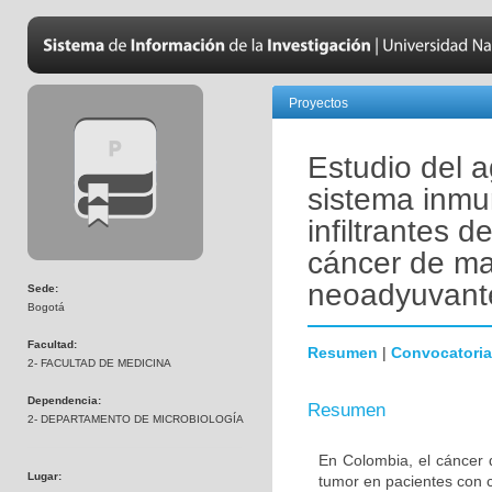
Proyectos
Estudio del a
sistema inmu
infiltrantes 
cáncer de ma
neoadyuvant
Sede:
Bogotá
Facultad:
Resumen
|
Convocatoria
2- FACULTAD DE MEDICINA
Dependencia:
Resumen
2- DEPARTAMENTO DE MICROBIOLOGÍA
En Colombia, el cáncer 
Lugar:
tumor en pacientes con 