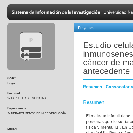
Proyectos
Estudio celul
inmunosenesc
cáncer de ma
antecedente d
Sede:
Bogotá
Resumen
|
Convocatoria
Facultad:
2- FACULTAD DE MEDICINA
Resumen
Dependencia:
2- DEPARTAMENTO DE MICROBIOLOGÍA
El maltrato infantil tien
personas que lo sufrier
física y mental [1]. En
Lugar:
el país 68 niños y niñas