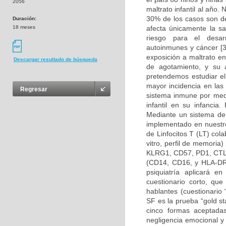
2056
maltrato infantil al año
30% de los casos son de
Duración:
18 meses
afecta únicamente la sal
riesgo para el desar
autoinmunes y cáncer [3
exposición a maltrato e
Descargar resultado de búsqueda
de agotamiento, y su 
pretendemos estudiar e
mayor incidencia en las
Regresar
sistema inmune por medi
infantil en su infancia.
Mediante un sistema de 
implementado en nuestro
de Linfocitos T (LT) col
vitro, perfil de memori
KLRG1, CD57, PD1, CTLA
(CD14, CD16, y HLA-DR), 
psiquiatría aplicará e
cuestionario corto, qu
hablantes (cuestionario
SF es la prueba “gold st
cinco formas aceptadas
negligencia emocional y 