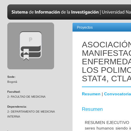
Proyectos
ASOCIACIÓ
MANIFESTAC
ENFERMEDA
LOS POLIM
STAT4, CTLA
Sede:
Bogotá
Facultad:
Resumen
|
Convocatoria
2- FACULTAD DE MEDICINA
Dependencia:
Resumen
2- DEPARTAMENTO DE MEDICINA
INTERNA
RESUMEN EJECUTIVO DE
seres humanos siendo in