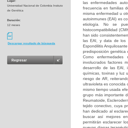
Lugar:
las enfermedades aut
Universidad Nacional de Colombia Insituto
frecuencia en familias 
de Genética
misma enfermedad u otr
autoinmunes (EAI) es co
Duración:
etiología. No se p
12 meses
histocompatibilidad (CM
han sido consistentemen
las EAI, y data de los
Descargar resultado de búsqueda
Espondilitis Anquilosan
predisposición genética 
Como enfermedades mu
Regresar
involucrados factores 
desarrollo de las EAI, 
químicas, toxinas y luz 
riesgo de AR, reiterando
ultravioleta es conocida
mismo tiempo usada efec
grupo más importante d
Reumatoide, Esclerodermi
tejido conectivo, cuya p
han dedicado al esclar
buscar así mejores en
permitirán esclarecer l
nuevas dianas terapéuti