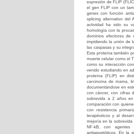
expresión de FLIP (FLICE
el gen FLIP con un tam
genes con función anti
splicing alternativo de
actividad ha sido su v
homología con la procas
dominios efectores de
impidiendo la unión de l
las caspasas y su integr
Esta proteína también po
muerte celular como el 
como su interacción con
venido estudiando en adu
proteína (FLIP) en dis
carcinoma de mama, lin
documentándose en este 
con cáncer, con cifras
sobrevida a 2 años en 
comparación con quienes
con resistencia prima
terapéuticos y al desar
mejoría en la sobrevida 
NF-kB, con agentes c
antiapoptóticos. En la 