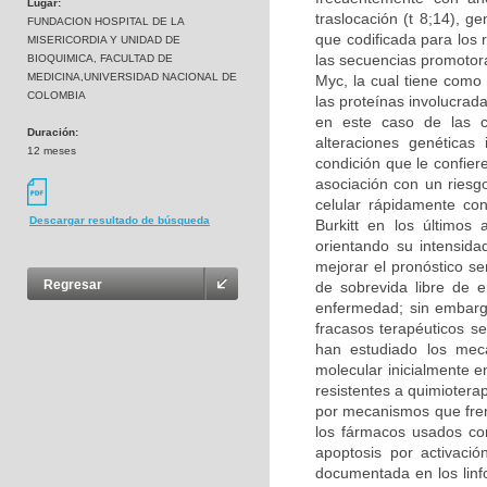
Lugar:
traslocación (t 8;14), 
FUNDACION HOSPITAL DE LA
que codificada para los
MISERICORDIA Y UNIDAD DE
las secuencias promotora
BIOQUIMICA, FACULTAD DE
MEDICINA,UNIVERSIDAD NACIONAL DE
Myc, la cual tiene como 
COLOMBIA
las proteínas involucrada
en este caso de las ce
Duración:
alteraciones genéticas
12 meses
condición que le confier
asociación con un riesg
celular rápidamente con
Descargar resultado de búsqueda
Burkitt en los últimos
orientando su intensidad
mejorar el pronóstico s
Regresar
de sobrevida libre de 
enfermedad; sin embargo
fracasos terapéuticos se
han estudiado los mec
molecular inicialmente e
resistentes a quimiotera
por mecanismos que frena
los fármacos usados co
apoptosis por activaci
documentada en los linfo