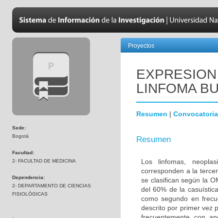
Proyectos
EXPRESION 
LINFOMA BU
Resumen
|
Convocatoria
Sede:
Bogotá
Resumen
Facultad:
Los linfomas, neoplas
2- FACULTAD DE MEDICINA
corresponden a la terce
Dependencia:
se clasifican según la 
2- DEPARTAMENTO DE CIENCIAS
del 60% de la casuística
FISIOLÓGICAS
como segundo en frecue
descrito por primer vez 
frecuentemente con ano