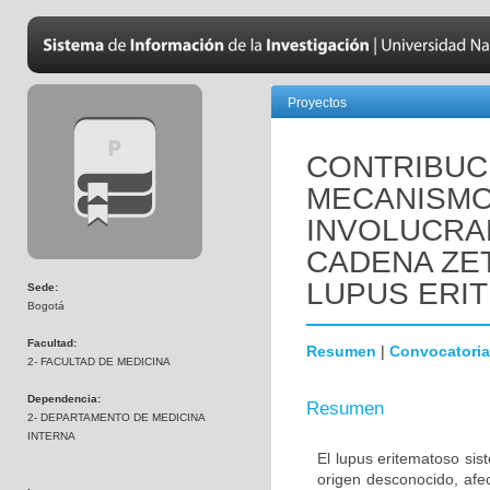
Proyectos
CONTRIBUCI
MECANISM
INVOLUCRAD
CADENA ZE
LUPUS ERI
Sede:
Bogotá
Facultad:
Resumen
|
Convocatoria
2- FACULTAD DE MEDICINA
Dependencia:
Resumen
2- DEPARTAMENTO DE MEDICINA
INTERNA
El lupus eritematoso sis
origen desconocido, afe