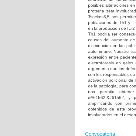
posibles alteraciones e
proteína zeta involucra
Tsockos3,5 nos permiten
poblaciones de Th1 y T
en la producción de IL-2 
Th1 podría ser consecu
causas del aumento de l
disminución en las pobl
autoinmune. Nuestro tra
expresión entre pacient
electroforesis en geles
argumenta que los defect
son los responsables de 
activación policlonal de
de la patología, para co
nos permita obtene
&#61562;&#61562; y p
amplificando con prim
obtenidos de este proy
involucrados en el desarr
Convocatoria