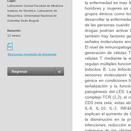
Lugar:
la enfermedad es mas fr
Laboratorio Central Facultad de Medicina
hombres y mujeres es de
Instituto de Genética, Laboratorio de
grupos étnicos como los
Bioquímica. Universidad Nacional de
desarrollar la enfermed
Colombia Sede Bogotá
de las personas cuando 
drogas podrían activar
Duración:
también hay factores g
12 meses
señales moleculares ano
El nivel de inmunopatogén
generación de células T
Descargar resultado de búsqueda
células T mediante la e
regulan múltiples funcio
linfocitos B. Los linfo
Regresar
sensores moleculares 
génica en condiciones f
señalización y la funci
patogénesis del LES. L
complejo TCR (1,2), el 
CD3 zeta zeta; estas ab
IL-6, IL-10, IL-2, IN
explican el aumento de l
la disminución en la p
infecciones, reducción e
sobreviva de las célula