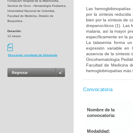
Fundación Hospital de la Misericordia,
Servicio de Onco - Hematología Pediatrica.
Las hemoglobinopatías 
Universidad Nacional de Colombia,
por la síntesis reducid
Facultad de Medicina, División de
bien por la síntesis de 
Bioquimica.
drepanocíticos (1). Las
malaria, así la mayor pr
Duración:
12 meses
específicamente en la pa
La talasemia forma un
expresión variable en 
ausencia de la síntesis 
Descargar resultado de búsqueda
Oncohematología Pediátr
Facultad de Medicina de
hemoglobinopatías más f
Regresar
Convocatoria
Nombre de la
convocatoria:
Modalidad: