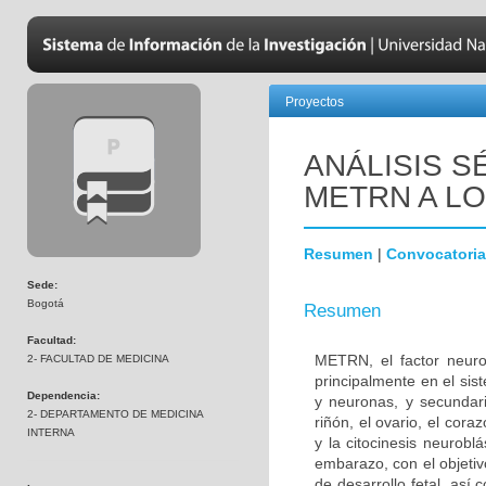
Proyectos
ANÁLISIS S
METRN A LO
Resumen
|
Convocatoria
Sede:
Bogotá
Resumen
Facultad:
METRN, el factor neurot
2- FACULTAD DE MEDICINA
principalmente en el sist
Dependencia:
y neuronas, y secundar
2- DEPARTAMENTO DE MEDICINA
riñón, el ovario, el cor
INTERNA
y la citocinesis neurobl
embarazo, con el objetiv
de desarrollo fetal, así