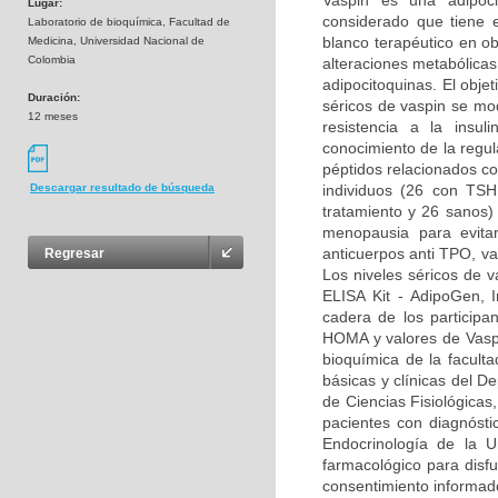
Vaspin es una adipoci
Lugar:
considerado que tiene e
Laboratorio de bioquímica, Facultad de
blanco terapéutico en ob
Medicina, Universidad Nacional de
Colombia
alteraciones metabólicas
adipocitoquinas. El objet
Duración:
séricos de vaspin se mod
12 meses
resistencia a la insu
conocimiento de la regul
péptidos relacionados con
individuos (26 con TS
Descargar resultado de búsqueda
tratamiento y 26 sanos
menopausia para evitar
anticuerpos anti TPO, va
Regresar
Los niveles séricos de 
ELISA Kit - AdipoGen, 
cadera de los participan
HOMA y valores de Vaspin
bioquímica de la facult
básicas y clínicas del 
de Ciencias Fisiológicas
pacientes con diagnóstic
Endocrinología de la U
farmacológico para disfu
consentimiento informado