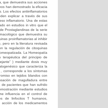
ta, que demuestra sus acciones
anos han demostrado la eficacia
. Los efectos antiinflamatorios
den explicar a través de sus
eso inflamatorio. Una de estas
do en estudios in vitro que el
de Prostaglandinas de la serie
farmacológico que demuestra su
inas proinflamatorias al inhibir
 pero en la literatura revisada
n la regulación de citoquinas
 homeopatizada. La Homeopatía
 terapéutica del principio de
emejante” ) mediante dosis muy
togenésico que caracteriza la
 , corresponde a los síntomas
romiso en tejidos blandos con
nsación de magulladura entre
a de pacientes que han sufrido
demostración mediante estudios
e influencia en el control de
res de linfocitos T humanos,
de acción de los medicamentos