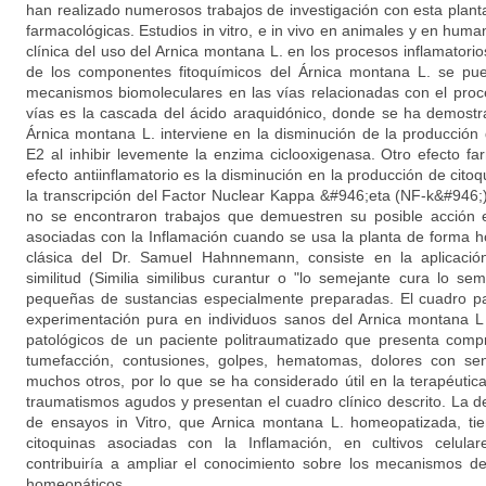
han realizado numerosos trabajos de investigación con esta plan
farmacológicas. Estudios in vitro, e in vivo en animales y en hum
clínica del uso del Arnica montana L. en los procesos inflamatorios
de los componentes fitoquímicos del Árnica montana L. se pue
mecanismos biomoleculares en las vías relacionadas con el proc
vías es la cascada del ácido araquidónico, donde se ha demostra
Árnica montana L. interviene en la disminución de la producción 
E2 al inhibir levemente la enzima ciclooxigenasa. Otro efecto 
efecto antiinflamatorio es la disminución en la producción de citoqu
la transcripción del Factor Nuclear Kappa &#946;eta (NF-k&#946;),
no se encontraron trabajos que demuestren su posible acción e
asociadas con la Inflamación cuando se usa la planta de forma
clásica del Dr. Samuel Hahnnemann, consiste en la aplicación
similitud (Similia similibus curantur o "lo semejante cura lo s
pequeñas de sustancias especialmente preparadas. El cuadro pa
experimentación pura en individuos sanos del Arnica montana L
patológicos de un paciente politraumatizado que presenta comp
tumefacción, contusiones, golpes, hematomas, dolores con se
muchos otros, por lo que se ha considerado útil en la terapéutic
traumatismos agudos y presentan el cuadro clínico descrito. La 
de ensayos in Vitro, que Arnica montana L. homeopatizada, tien
citoquinas asociadas con la Inflamación, en cultivos celula
contribuiría a ampliar el conocimiento sobre los mecanismos 
homeopáticos