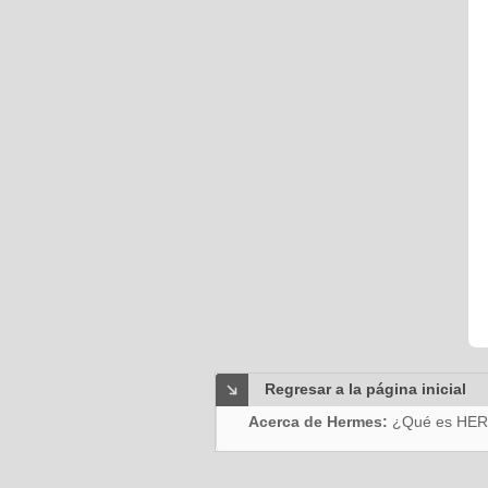
Regresar a la página inicial
Acerca de Hermes:
¿Qué es HE