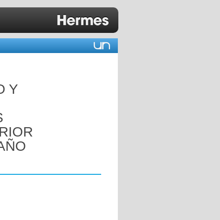
O Y
S
ERIOR
 AÑO