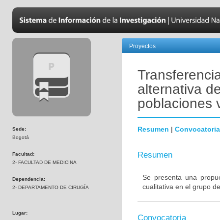
Proyectos
Transferenci
alternativa d
poblaciones v
Resumen
|
Convocatoria
Sede:
Bogotá
Resumen
Facultad:
2- FACULTAD DE MEDICINA
Se presenta una propue
Dependencia:
cualitativa en el grupo d
2- DEPARTAMENTO DE CIRUGÍA
Lugar:
Convocatoria