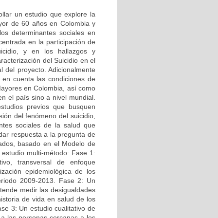
ollar un estudio que explore la
Mayor de 60 años en Colombia y
los determinantes sociales en
centrada en la participación de
cidio, y en los hallazgos y
acterización del Suicidio en el
l del proyecto. Adicionalmente
o en cuenta las condiciones de
 Mayores en Colombia, así como
n el país sino a nivel mundial.
 estudios previos que busquen
sión del fenómeno del suicidio,
ntes sociales de la salud que
dar respuesta a la pregunta de
nados, basado en el Modelo de
e estudio multi-método: Fase 1:
ctivo, transversal de enfoque
ización epidemiológica de los
eriodo 2009-2013. Fase 2: Un
retende medir las desigualdades
istoria de vida en salud de los
se 3: Un estudio cualitativo de
s a las personas cercanas a los