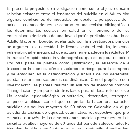
El presente proyecto de investigación tiene como objetivo desarr
relación existente entre el fenómeno del suicidio en el Adulto 
algunas condiciones de inequidad en desde la perspectiva de 
salud. Los antecedentes se centran en una revisión bibliográfica 
los determinantes sociales en salud en el fenómeno del sui
conclusiones derivados de una investigación preliminar sobre la car
Adulto Mayor en Bogotá, adelantado por la investigadora principa
se argumenta la necesidad de llevar a cabo el estudio, teniend
vulnerabilidad e inequidad que actualmente padecen los Adultos
la transición epidemiología y demográfica que se espera no sólo e
Por otra parte se plantea como justificación, la ausencia de
trascender la identificación de factores de riesgo para la compren
y se enfoquen en la categorización y análisis de los determina
puedan estar inmersos en dichas dinámicas. Con el propósito de 
investigación, se plantea realizar un estudio de métodos combi
Triangulación, y proponiendo tres fases para el desarrollo de est
Un estudio epidemiológico cuantitativo, descriptivo, retrospe
empírico analítico, con el que se pretende hacer una caracter
suicidios en adultos mayores de 60 años en Colombia en el p
estudio de análisis de equidad, cuantitativo, retrospectivo, que p
en salud a través de los determinantes sociales presentes en la h
suicidas adultos mayores de 60 años del periodo seleccionado. Fa
historias de vida a través de entrevistas a profundidad realizada