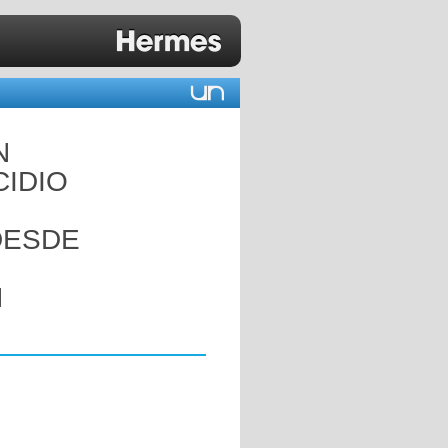
N
CIDIO
DESDE
N