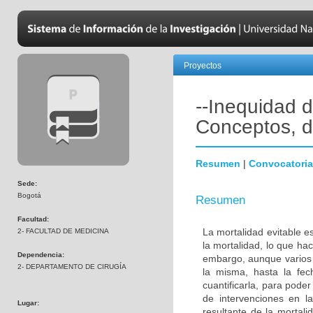
Proyectos
--Inequidad d
Conceptos, d
Resumen
|
Convocatoria
Sede:
Bogotá
Resumen
Facultad:
La mortalidad evitable es
2- FACULTAD DE MEDICINA
la mortalidad, lo que hac
Dependencia:
embargo, aunque varios 
2- DEPARTAMENTO DE CIRUGÍA
la misma, hasta la fec
cuantificarla, para pode
de intervenciones en l
Lugar:
resultante de la mortali