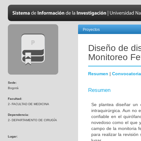
Proyectos
Diseño de dis
Monitoreo Fet
Resumen
|
Convocatoria
Sede:
Bogotá
Resumen
Facultad:
Se plantea diseñar un d
2- FACULTAD DE MEDICINA
intraquirúrgica. Aun no e
Dependencia:
confiable en el quirófan
2- DEPARTAMENTO DE CIRUGÍA
novedoso como el que ya
campo de la monitoria fe
para realizar la revisión
Lugar:
lugar