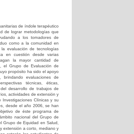
anitarias de índole terapéutico
ad de lograr metodologías que
ayudando a los tomadores de
ividuo como a la comunidad en
la evaluación de tecnologías
ica en cuestión desde varias
sfagan la mayor cantidad de
, el Grupo de Evaluación de
cuyo propósito ha sido el apoyo
s, brindando evaluaciones de
rspectivas técnicas, éticas,
del desarrollo de trabajos de
ios, actividades de extensión y
e Investigaciones Clínicas y su
es, desde el año 2006, se han
objetivo de éste programa de
l ámbito nacional del Grupo de
 el Grupo de Equidad en Salud,
 y extensión a corto, mediano y