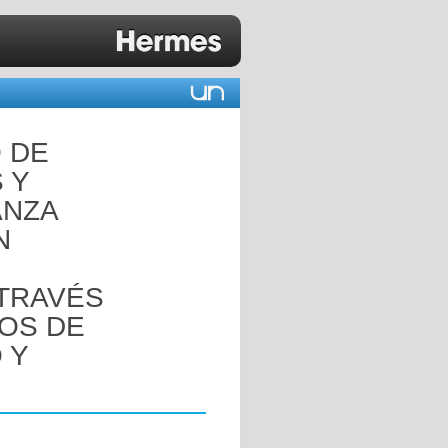
 DE
 Y
ANZA
N
 TRAVÉS
ROS DE
 Y