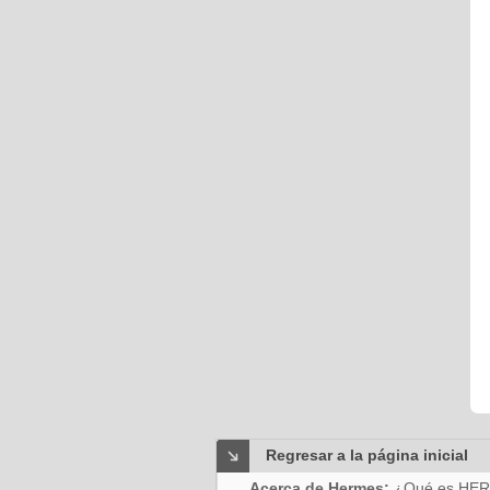
Regresar a la página inicial
Acerca de Hermes:
¿Qué es HE