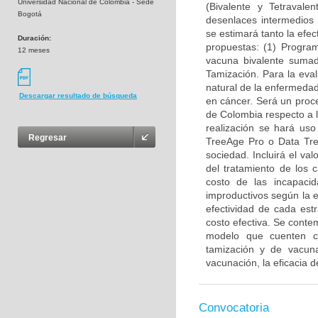
Universidad Nacional de Colombia - Sede
(Bivalente y Tetravale
Bogotá
desenlaces intermedios c
se estimará tanto la efec
Duración:
propuestas: (1) Progra
12 meses
vacuna bivalente suma
Tamización. Para la eval
natural de la enfermedad
Descargar resultado de búsqueda
en cáncer. Será un proc
de Colombia respecto a l
realización se hará uso
Regresar
TreeAge Pro o Data Tree
sociedad. Incluirá el va
del tratamiento de los
costo de las incapacid
improductivos según la 
efectividad de cada est
costo efectiva. Se conte
modelo que cuenten co
tamización y de vacun
vacunación, la eficacia 
Convocatoria