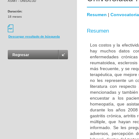
ASMIT - UNISALUD
Duración:
Resumen
|
Convocatoria
18 meses
Resumen
Descargar resultado de búsqueda
Los costos y la efectiv
hay muchos datos con
Regresar
enfermedades crónicas co
reumatoidea, esclerosis 
más frecuente, y se req
terapéutica, que mejore
no les represente un co
literatura con respect
mencionadas y también 
encuestar a los pacie
homeopatía, que asista
durante los años 2008 y
gastritis crónica, artrit
múltiple, que hayan rec
informado. Se les preg
adversos, percepción d