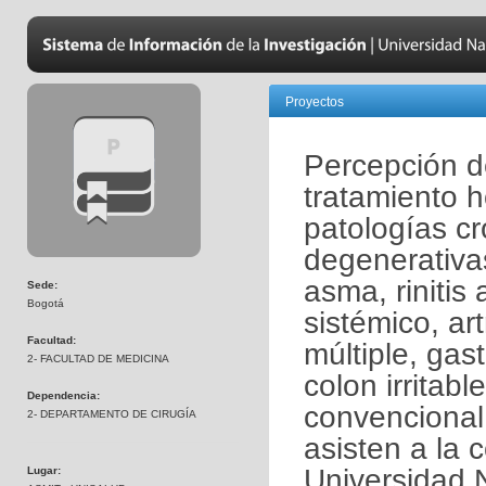
Proyectos
Percepción de
tratamiento 
patologías cr
degenerativa
asma, rinitis
Sede:
Bogotá
sistémico, art
Facultad:
múltiple, gas
2- FACULTAD DE MEDICINA
colon irritab
Dependencia:
convencional
2- DEPARTAMENTO DE CIRUGÍA
asisten a la 
Universidad 
Lugar: