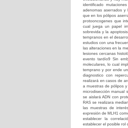
identificado mutacione
adenomas aserrados y l
que en los pólipos ase
protooncogenes que int
cual juega un papel imp
sobrevida y la apoptos
tempranos en el desarro
estudios con una frecuen
las alteraciones en la m
lesiones cercanas histo
evento tardío9 Sin emb
moleculares, lo cual imp
temprano y por ende una
diagnostico con reperc
realizará en casos de ar
a muestras de pólipos y 
microdisección manual se
se aislará ADN con prote
RAS se realizara median
las muestras de interé
expresión de MLH1 como
establecer la correlac
establecer el posible rol