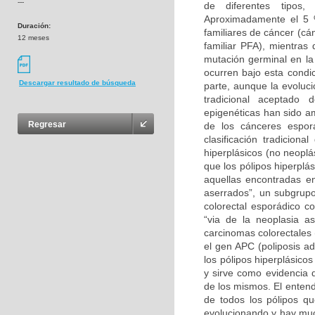
---
de diferentes tipos
Aproximadamente el 5 %
Duración:
familiares de cáncer (cá
12 meses
familiar PFA), mientra
mutación germinal en la
ocurren bajo esta condic
Descargar resultado de búsqueda
parte, aunque la evoluc
tradicional aceptado 
epigenéticas han sido am
Regresar
de los cánceres espo
clasificación tradiciona
hiperplásicos (no neopl
que los pólipos hiperplá
aquellas encontradas en
aserrados”, un subgrupo
colorectal esporádico co
“via de la neoplasia a
carcinomas colorectales
el gen APC (poliposis ad
los pólipos hiperplásic
y sirve como evidencia 
de los mismos. El entend
de todos los pólipos q
evolucionando y hay much