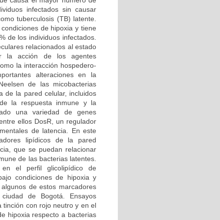
 que causa el mayor número de
viduos infectados sin causar
omo tuberculosis (TB) latente.
 condiciones de hipoxia y tiene
% de los individuos infectados.
culares relacionados al estado
ar la acción de los agentes
 como la interacción hospedero-
ortantes alteraciones en la
-Neelsen de las micobacterias
 de la pared celular, incluidos
 de la respuesta inmune y la
trado una variedad de genes
 entre ellos DosR, un regulador
imentales de latencia. En este
dores lipídicos de la pared
cia, que se puedan relacionar
mune de las bacterias latentes.
n el perfil glicolipídico de
bajo condiciones de hipoxia y
e algunos de estos marcadores
a ciudad de Bogotá. Ensayos
tinción con rojo neutro y en el
de hipoxia respecto a bacterias