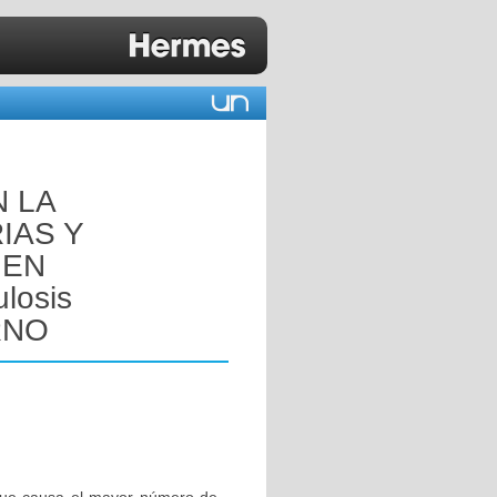
N LA
IAS Y
 EN
losis
RNO