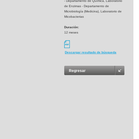
- Departamento de Química, Laboratorio
de Enzimas - Departamento de
Microbiología (Medicina), Laboratorio de
Micobacterias
Duración:
12 meses
Descargar resultado de búsqueda
Regresar