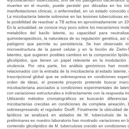
Mycobacterium tuberculosis, uno de los patógenos bacterianos
muertes en el mundo, puede persistir por décadas en los indi
manifestaciones clínicas, o enfermedad, en un estado conocido c
La micobacteria latente sobrevive en las lesiones tuberculosas en
la posibilidad de reactivar a TB activa en aproximadamente un 10
En la actualidad, se conoce muy poco sobre los mecanismos mole
metabólico del bacilo latente, su capacidad para neutraliz
quimioterapeúticos, la naturaleza de su regulación genética, así
patógeno que permite su persistencia. Se han observado imp
microestructura de la pared celular y en la tinción de Ziehn
latentes, que sugieren posibles cambios en la composición lipídica
glicolípidos, que tienen un papel relevante en la modulación
virulencia. Por otra parte, los análisis genómicos han mos
relacionados con la entrada de la micobacteria al estado latente,
trascripcional global que se sobreexpresa en condiciones exper
orden de ideas, el presente proyecto pretende buscar marca
micobacteriana asociados a condiciones experimentales de laten
con variaciones estructurales e indirectamente con la respuesta in
Utilizando métodos cromatográficos se buscarán diferencias e
micobacterias crecidas en condiciones de completa aireación, 
sobreexpresando el regulador DosR. Finalmente la ubicuidad d
lipídicos se analizará en aislados de M. tuberculosis de l
preliminares en nuestro laboratorio han mostrado variaciones en la 
contenido glicolipídico de M. tuberculosis crecido en condiciones 