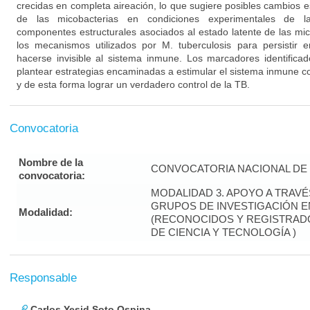
crecidas en completa aireación, lo que sugiere posibles cambios es
de las micobacterias en condiciones experimentales de lat
componentes estructurales asociados al estado latente de las mi
los mecanismos utilizados por M. tuberculosis para persistir e
hacerse invisible al sistema inmune. Los marcadores identifica
plantear estrategias encaminadas a estimular el sistema inmune co
y de esta forma lograr un verdadero control de la TB.
Convocatoria
Nombre de la
CONVOCATORIA NACIONAL DE 
convocatoria:
MODALIDAD 3. APOYO A TRAV
GRUPOS DE INVESTIGACIÓN 
Modalidad:
(RECONOCIDOS Y REGISTRADO
DE CIENCIA Y TECNOLOGÍA )
Responsable
Carlos Yesid Soto Ospina