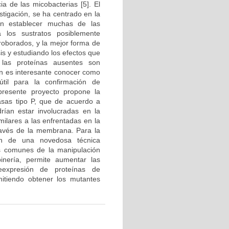
a de las micobacterias [5]. El
stigación, se ha centrado en la
án establecer muchas de las
 los sustratos posiblemente
rroborados, y la mejor forma de
s y estudiando los efectos que
i las proteínas ausentes son
én es interesante conocer como
útil para la confirmación de
 presente proyecto propone la
asas tipo P, que de acuerdo a
rían estar involucradas en la
milares a las enfrentadas en la
 través de la membrana. Para la
ón de una novedosa técnica
s comunes de la manipulación
inería, permite aumentar las
eexpresión de proteínas de
mitiendo obtener los mutantes