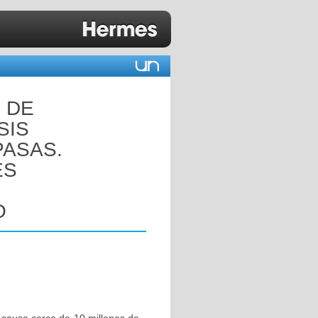
 DE
SIS
PASAS.
ES
O