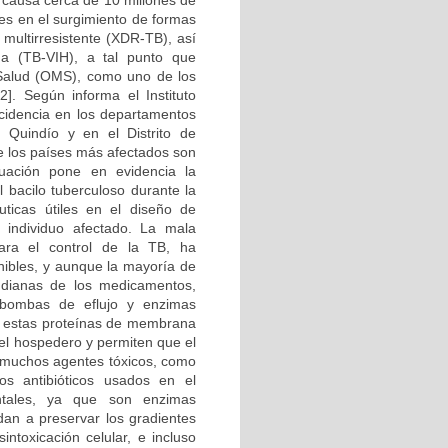
e causa cerca de 10 millones de
ces en el surgimiento de formas
multirresistente (XDR-TB), así
na (TB-VIH), a tal punto que
 Salud (OMS), como uno de los
]. Según informa el Instituto
ncidencia en los departamentos
Quindío y en el Distrito de
ue los países más afectados son
tuación pone en evidencia la
 bacilo tuberculoso durante la
uticas útiles en el diseño de
individuo afectado. La mala
para el control de la TB, ha
nibles, y aunque la mayoría de
 dianas de los medicamentos,
 bombas de eflujo y enzimas
de estas proteínas de membrana
 el hospedero y permiten que el
e muchos agentes tóxicos, como
s antibióticos usados en el
ntales, ya que son enzimas
dan a preservar los gradientes
intoxicación celular, e incluso