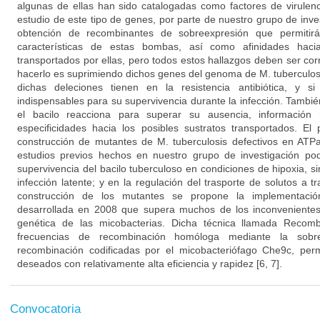
algunas de ellas han sido catalogadas como factores de virulenci
estudio de este tipo de genes, por parte de nuestro grupo de inve
obtención de recombinantes de sobreexpresión que permitir
características de estas bombas, así como afinidades hacia
transportados por ellas, pero todos estos hallazgos deben ser co
hacerlo es suprimiendo dichos genes del genoma de M. tuberculosi
dichas deleciones tienen en la resistencia antibiótica, y s
indispensables para su supervivencia durante la infección. Tambi
el bacilo reacciona para superar su ausencia, información 
especificidades hacia los posibles sustratos transportados. El
construcción de mutantes de M. tuberculosis defectivos en ATP
estudios previos hechos en nuestro grupo de investigación pod
supervivencia del bacilo tuberculoso en condiciones de hipoxia, si
infección latente; y en la regulación del trasporte de solutos a
construcción de los mutantes se propone la implementaci
desarrollada en 2008 que supera muchos de los inconveniente
genética de las micobacterias. Dicha técnica llamada Recomb
frecuencias de recombinación homóloga mediante la sobr
recombinación codificadas por el micobacteriófago Che9c, per
deseados con relativamente alta eficiencia y rapidez [6, 7].
Convocatoria