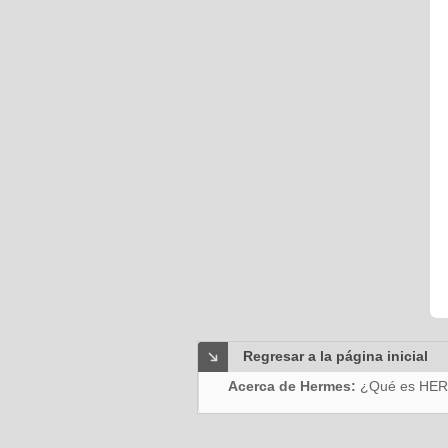
Regresar a la página inicial
Acerca de Hermes:
¿Qué es HE