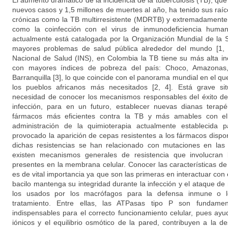
El aumento dramático de la incidencia de la tuberculosis (TB), qu
nuevos casos y 1,5 millones de muertes al año, ha tenido sus raí
crónicas como la TB multirresistente (MDRTB) y extremadamente 
como la coinfección con el virus de inmunodeficiencia huma
actualmente está catalogada por la Organización Mundial de la
mayores problemas de salud pública alrededor del mundo [1, 2
Nacional de Salud (INS), en Colombia la TB tiene su más alta i
con mayores índices de pobreza del país: Choco, Amazonas, 
Barranquilla [3], lo que coincide con el panorama mundial en el q
los pueblos africanos más necesitados [2, 4]. Está grave si
necesidad de conocer los mecanismos responsables del éxito del
infección, para en un futuro, establecer nuevas dianas terapé
fármacos más eficientes contra la TB y más amables con el 
administración de la quimioterapia actualmente establecida 
provocado la aparición de cepas resistentes a los fármacos dispo
dichas resistencias se han relacionado con mutaciones en las
existen mecanismos generales de resistencia que involucran
presentes en la membrana celular. Conocer las características 
es de vital importancia ya que son las primeras en interactuar con
bacilo mantenga su integridad durante la infección y el ataque d
los usados por los macrófagos para la defensa inmune o lo
tratamiento. Entre ellas, las ATPasas tipo P son fundame
indispensables para el correcto funcionamiento celular, pues ayu
iónicos y el equilibrio osmótico de la pared, contribuyen a la des