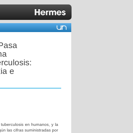
TPasa
na
rculosis:
ia e
 tuberculosis en humanos, y la
n las cifras suministradas por