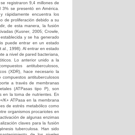
se registraron 9,4 millones de
el 3% se presentó en América.
 y rápidamente encuentra los
 de proliferación debido a su
dir, de esta manera, la fusión
tivadas (Kusner, 2005; Crowle,
o establecida y se ha generado
sis puede entrar en un estado
 al., 1998). Al entrar en estado
te a nivel de pared bacteriana,
óticos. Lo anterior unido a la
mpuestos antituberculosos,
icos (XDR), hace necesario la
e compuestos antituberculosos
sporte a través de membranas
tales (ATPasas tipo P), son
s en la toma de nutrientes. En
 Na+/K+ ATPasa en la membrana
nes de estrés metabólico como
entre organismos procariotes en
a activación de algunas enzimas
lización claves para la fusión
génesis tuberculosa. Han sido
antenimiento de los niveles