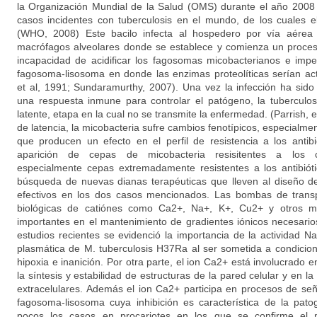
la Organización Mundial de la Salud (OMS) durante el año 2008 
casos incidentes con tuberculosis en el mundo, de los cuales 
(WHO, 2008) Este bacilo infecta al hospedero por vía aérea
macrófagos alveolares donde se establece y comienza un proceso
incapacidad de acidificar los fagosomas micobacterianos e impe
fagosoma-lisosoma en donde las enzimas proteolíticas serían ac
et al, 1991; Sundaramurthy, 2007). Una vez la infección ha sid
una respuesta inmune para controlar el patógeno, la tuberculo
latente, etapa en la cual no se transmite la enfermedad. (Parrish, et
de latencia, la micobacteria sufre cambios fenotípicos, especialmen
que producen un efecto en el perfil de resistencia a los antibi
aparición de cepas de micobacteria resisitentes a los co
especialmente cepas extremadamente resistentes a los antibiót
búsqueda de nuevas dianas terapéuticas que lleven al diseño d
efectivos en los dos casos mencionados. Las bombas de tran
biológicas de catiónes como Ca2+, Na+, K+, Cu2+ y otros me
importantes en el mantenimiento de gradientes iónicos necesario
estudios recientes se evidenció la importancia de la actividad
plasmática de M. tuberculosis H37Ra al ser sometida a condicio
hipoxia e inanición. Por otra parte, el ion Ca2+ está involucrado 
la síntesis y estabilidad de estructuras de la pared celular y en l
extracelulares. Además el ion Ca2+ participa en procesos de seña
fagosoma-lisosoma cuya inhibición es característica de la pato
pocos los casos en procariotes en los que se confirme el m