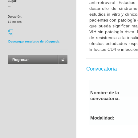
Lugar:
antirretroviral. Estudi
---
desarrollo de síndrom
estudios in vitro y clín
Duración:
pacientes con patología 
12 meses
que pueda significar ma
VIH sin patología ósea.
de resistencia a la insu
Descargar resultado de búsqueda
efectos estudiados esp
linfocitos CD4 e infecció
Regresar
Convocatoria
Nombre de la
convocatoria:
Modalidad: