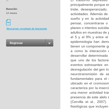
El trastorno depresiv
---
principalmente porque e
triste, desesperanzado
Duración:
12 meses
actividades. Además de 
sueño y en la actividad
pensar, concentrarse o
planes o intentos suicid
Descargar resultado de búsqueda
adultos en muestras de 
el 5 y el 9% y entre e
epidemiologia han dem
Regresar
tienen un componente ge
a como la interacción 
desarrollar determinad
que uno de los factore
eventos estresantes en 
desregulación del gen t
neurotransmisión de s
fundamentales para el
ubicado en el cromosom
caracteriza por la inser
una menor actividad tran
presencia de este alelo
(Cervilla et al., 2007
fisiológicas que incluyen