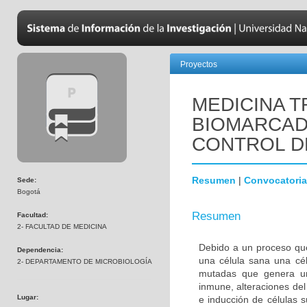
Proyectos
MEDICINA T
BIOMARCAD
CONTROL D
Resumen
|
Convocatoria
Sede:
Bogotá
Resumen
Facultad:
2- FACULTAD DE MEDICINA
Debido a un proceso que
Dependencia:
una célula sana una cél
2- DEPARTAMENTO DE MICROBIOLOGÍA
mutadas que genera una
inmune, alteraciones del 
Lugar:
e inducción de células 