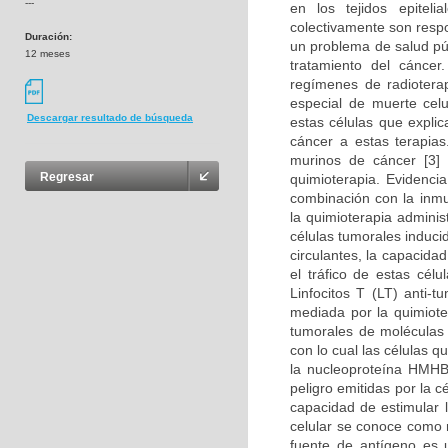
---
en los tejidos epitel
colectivamente son resp
Duración:
un problema de salud púb
12 meses
tratamiento del cánce
regímenes de radioterap
especial de muerte cel
Descargar resultado de búsqueda
estas células que expli
cáncer a estas terapia
murinos de cáncer [3]
Regresar
quimioterapia. Evidenci
combinación con la inmu
la quimioterapia adminis
células tumorales induci
circulantes, la capacida
el tráfico de estas cél
Linfocitos T (LT) anti-
mediada por la quimioter
tumorales de moléculas 
con lo cual las células q
la nucleoproteína HMHB
peligro emitidas por la 
capacidad de estimular 
celular se conoce como 
fuente de antígeno es u