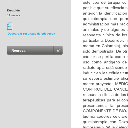
---
este tipo de terapia co
posible que su eficacia s
Duración:
anterior, la identificac
12 meses
quimioterapia que per
administración más racio
animales y de algunos e
Descargar resultado de búsqueda
respuesta clínica de los
particular a Doxorrubici
mama en Colombia), sin
Regresar
sido demostrada. De otra
cáncer se perfila como 
uso como antígeno de c
radioterapia está siend
inducir en las células 
se espera estimule efi
macro-proyecto ME
CONTROL DEL CÁNCER E
respuesta clínica de los
terapéuticas para el co
presentamos la prese
COMPONENTE DE BIO-MAR
bio-marcadores celular
quimioterapia con Doxor
tumorales y (ii) la detec