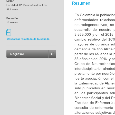
Lugar:
Resumen
Localidad 12, Barrios Unidos, Los
Alcázares.
En Colombia la población
Duración:
enfermedades relaciona
12 meses
neurodegenerativos, s
desarrollo de nuestro
3.565.000 y en el 2015
cambio relativo del 10
Descargar resultado de búsqueda
mayores de 65 años sufr
demencia de tipo Alzhei
partir de los 65 años la
Regresar
85 años es del 20%, y pa
Grupo de Neurociencias
interdisciplinario alr
previamente por neurólo
fuerte asociación con e
la Enfermedad de Alzhei
sido publicados en revis
en los participantes a
Bienestar Social y del P
Facultad de Enfermería 
consulta de enfermería 
alteraciones subjetivas 