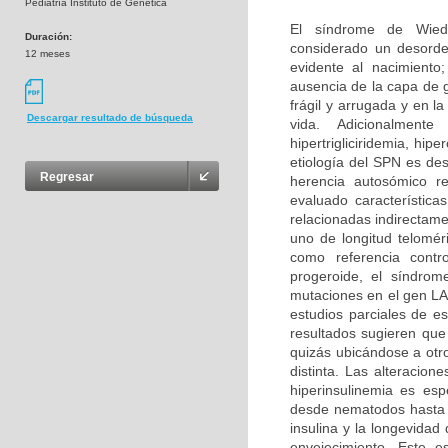
Pediatría Instituto de Genética
El síndrome de Wied
Duración:
considerado un desorde
12 meses
evidente al nacimiento
ausencia de la capa de 
frágil y arrugada y en 
Descargar resultado de búsqueda
vida. Adicionalment
hipertrigliciridemia, hi
etiología del SPN es de
Regresar
herencia autosómico r
evaluado característic
relacionadas indirectame
uno de longitud telomé
como referencia contr
progeroide, el síndrom
mutaciones en el gen LA
estudios parciales de e
resultados sugieren que
quizás ubicándose a otr
distinta. Las alteracion
hiperinsulinemia es es
desde nematodos hasta r
insulina y la longevida
envejecimiento. Este es