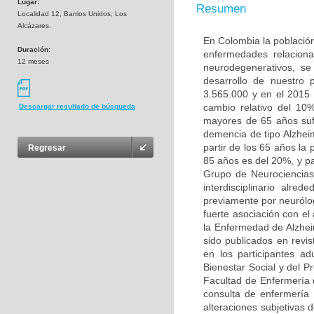
Lugar:
Resumen
Localidad 12, Barrios Unidos, Los
Alcázares.
En Colombia la población
Duración:
enfermedades relaciona
12 meses
neurodegenerativos, s
desarrollo de nuestro
3.565.000 y en el 2015
cambio relativo del 10
Descargar resultado de búsqueda
mayores de 65 años sufr
demencia de tipo Alzhei
partir de los 65 años la
Regresar
85 años es del 20%, y pa
Grupo de Neurociencias
interdisciplinario alr
previamente por neurólo
fuerte asociación con e
la Enfermedad de Alzhei
sido publicados en revis
en los participantes a
Bienestar Social y del P
Facultad de Enfermería 
consulta de enfermería 
alteraciones subjetivas 