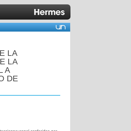
E LA
E LA
L A
O DE