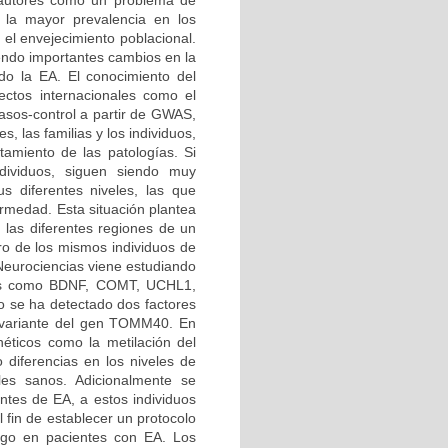
 autores como un problema de
 la mayor prevalencia en los
 el envejecimiento poblacional.
iendo importantes cambios en la
o la EA. El conocimiento del
ctos internacionales como el
os-control a partir de GWAS,
s, las familias y los individuos,
atamiento de las patologías. Si
ndividuos, siguen siendo muy
us diferentes niveles, las que
rmedad. Esta situación plantea
n las diferentes regiones de un
tro de los mismos individuos de
 Neurociencias viene estudiando
enes como BDNF, COMT, UCHL1,
se ha detectado dos factores
a variante del gen TOMM40. En
éticos como la metilación del
 diferencias en los niveles de
les sanos. Adicionalmente se
entes de EA, a estos individuos
 fin de establecer un protocolo
esgo en pacientes con EA. Los