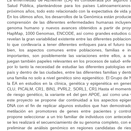
La enfermedad de Alzheimer (EA) es considerada por algunos
Salud Pública, planteándose para los países Latinoamericanos
próximos años, todo esto relacionado con la expectativa de vida y
En los últimos años, los desarrollos de la Genómica están produc
comprensión de las diferentes enfermedades humanas incluyend
genoma humano y nuevos avances obtenidos a partir de proye
HapMap, 1000 Genomas, ENCODE, así como grandes estudios cas
revelan la gran variabilidad existente entre las diferentes poblacione
lo que conllevaría a tener diferentes enfoques para el futuro tr
bien, los aspectos comunes entre poblaciones, familias e i
importantes, son posiblemente las variaciones entre ellos, a s
juegan también papeles relevantes en los procesos de salud- enfe
por lo tanto la necesidad de estudiar las diferentes patologías e
país y dentro de las ciudades, entre las diferentes familias y den
una familia no solo a nivel genético sino epigenético. El Grupo de
la EA en estudios en la clínica, genética y epigenética en g
CLU, PICALM, CR1, BIN1, PVRL2, SORL1, CR1.Hasta el momento 
de riesgo genético, la variante e4 del gen APOE, así como un
este proyecto se propone dar continuidad a los aspectos epigen
DNA con el fin de replicar algunos estudios que han demostrado
metilación en promotores de genes entre pacientes y contro
propone seleccionar a un trio familiar de individuos con anteced
se les realizará el secuenciamiento de su genoma completo, con el
preliminar de análisis genómico en regiones candidatas de ri