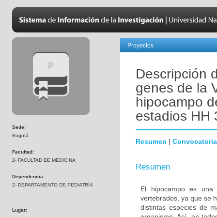
Proyectos
Descripción 
genes de la V
hipocampo de 
estadios HH 
Sede:
Bogotá
Resumen
|
Convocatoria
Facultad:
2- FACULTAD DE MEDICINA
Resumen
Dependencia:
2- DEPARTAMENTO DE PEDIATRÍA
El hipocampo es una es
vertebrados, ya que se h
distintas especies de m
Lugar:
organismo. Así, en todo