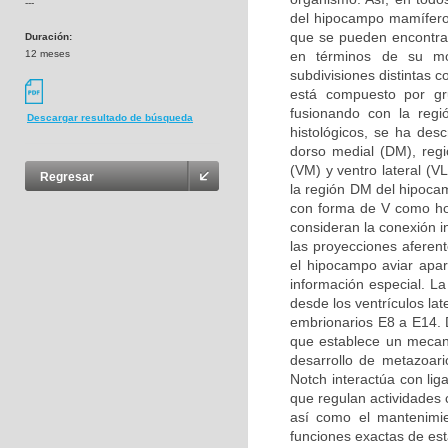
---
del hipocampo mamífero
que se pueden encontrar
Duración:
12 meses
en términos de su mor
subdivisiones distintas 
está compuesto por g
fusionando con la regi
Descargar resultado de búsqueda
histológicos, se ha desc
dorso medial (DM), regió
(VM) y ventro lateral (V
Regresar
la región DM del hipoca
con forma de V como ho
consideran la conexión i
las proyecciones aferen
el hipocampo aviar apa
información especial. L
desde los ventrículos la
embrionarios E8 a E14. D
que establece un mecani
desarrollo de metazoari
Notch interactúa con li
que regulan actividades c
así como el mantenimie
funciones exactas de est