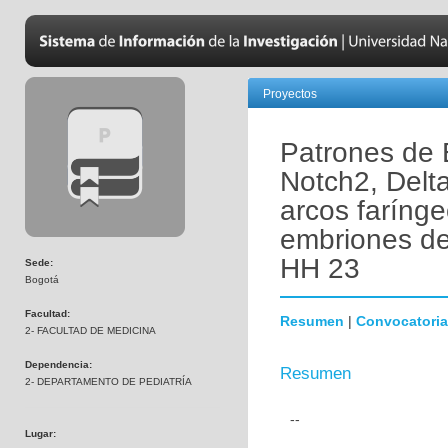
Proyectos
Patrones de 
Notch2, Delta
arcos farínge
embriones de
HH 23
Sede:
Bogotá
Facultad:
Resumen
|
Convocatoria
2- FACULTAD DE MEDICINA
Dependencia:
Resumen
2- DEPARTAMENTO DE PEDIATRÍA
--
Lugar: