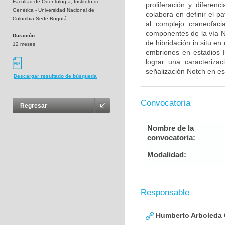
Facultad de Odontología, Instituto de
proliferación y diferen
Genética - Universidad Nacional de
colabora en definir el p
Colombia-Sede Bogotá
al complejo craneofaci
componentes de la vía N
Duración:
de hibridación in situ e
12 meses
embriones en estadios 
lograr una caracteriza
señalización Notch en es
Descargar resultado de búsqueda
Convocatoria
Regresar
Nombre de la
convocatoria:
Modalidad:
Responsable
Humberto Arboleda