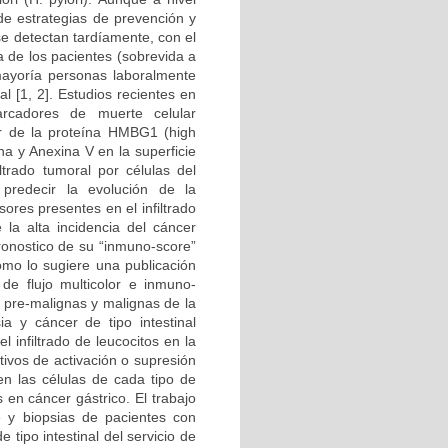
de estrategias de prevención y
e detectan tardíamente, con el
 de los pacientes (sobrevida a
ayoría personas laboralmente
l [1, 2]. Estudios recientes en
rcadores de muerte celular
ar de la proteína HMBG1 (high
na y Anexina V en la superficie
iltrado tumoral por células del
predecir la evolución de la
ores presentes en el infiltrado
la alta incidencia del cáncer
ronostico de su “inmuno-score”
omo lo sugiere una publicación
 de flujo multicolor e inmuno-
, pre-malignas y malignas de la
ia y cáncer de tipo intestinal
l infiltrado de leucocitos en la
tivos de activación o supresión
n las células de cada tipo de
s en cáncer gástrico. El trabajo
e y biopsias de pacientes con
e tipo intestinal del servicio de