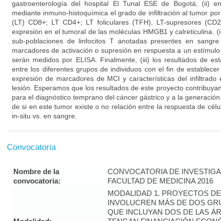
gastroenterología del hospital El Tunal ESE de Bogotá; (ii) e
mediante inmuno-histoquímica el grado de infiltración al tumor por
(LT) CD8+; LT CD4+; LT foliculares (TFH), LT-supresores (C
expresión en el tumoral de las moléculas HMGB1 y calreticulina. (iii
sub-poblaciones de linfocitos T anotadas presentes en sangre
marcadores de activación o supresión en respuesta a un estímul
serán medidos por ELISA. Finalmente, (iii) los resultados de e
entre los diferentes grupos de individuos con el fin de establecer
expresión de marcadores de MCI y características del infiltrado
lesión. Esperamos que los resultados de este proyecto contribuyan 
para el diagnóstico temprano del cáncer gástrico y a la generaci
de si en este tumor existe o no relación entre la respuesta de cé
in-situ vs. en sangre.
Convocatoria
Nombre de la
CONVOCATORIA DE INVESTIGA
convocatoria:
FACULTAD DE MEDICINA 2016
MODALIDAD 1. PROYECTOS DE
INVOLUCREN MÁS DE DOS GR
QUE INCLUYAN DOS DE LAS Á