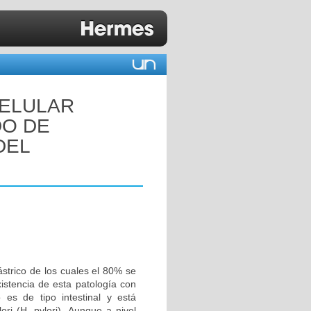
CELULAR
DO DE
DEL
trico de los cuales el 80% se
xistencia de esta patología con
 es de tipo intestinal y está
ori (H. pylori). Aunque a nivel