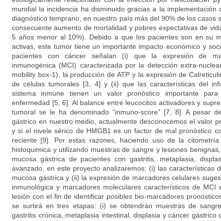
mundial la incidencia ha disminuido gracias a la implementación 
diagnóstico temprano, en nuestro país más del 90% de los casos s
consecuente aumento de mortalidad y pobres expectativas de vida
5 años menor al 10%). Debido a que los pacientes son en su m
activas, este tumor tiene un importante impacto económico y socia
pacientes con cáncer señalan (i) que la expresión de ma
inmunogénica (MCI) caracterizada por la detección extra-nucle
mobility box-1), la producción de ATP y la expresión de Calreticuli
de células tumorales [3, 4] y (ii) que las características del inf
sistema inmune tienen un valor pronóstico importante para 
enfermedad [5, 6]. Al balance entre leucocitos activadores y supres
tumoral se le ha denominado “inmuno-score” [7, 8]. A pesar de 
gástrico en nuestro medio, actualmente desconocemos el valor p
y si el nivele sérico de HMGB1 es un factor de mal pronóstico c
reciente [9]. Por estas razones, haciendo uso de la citometría
histoquimica y utilizando muestras de sangre y lesiones benignas
mucosa gástrica de pacientes con gastritis, metaplasia, displas
avanzado, en este proyecto analizaremos: (i) las características de
mucosa gástrica y (ii) la expresión de marcadores celulares suges
inmunológica y marcadores moleculares característicos de MCI e
lesión con el fin de identificar posibles bio-marcadores pronóstico
se surtirá en tres etapas: (i) se obtendrán muestras de sangr
gastritis crónica, metaplasia intestinal, displasia y cáncer gástrico d