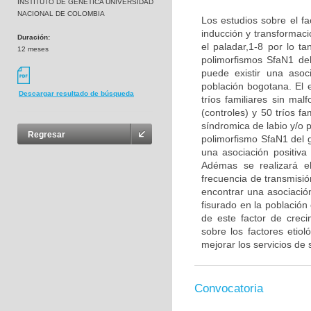
INSTITUTO DE GENETICA UNIVERSIDAD
NACIONAL DE COLOMBIA
Los estudios sobre el fa
inducción y transformaci
Duración:
el paladar,1-8 por lo ta
12 meses
polimorfismos SfaN1 de
puede existir una asoc
población bogotana. El 
Descargar resultado de búsqueda
tríos familiares sin ma
(controles) y 50 tríos f
síndromica de labio y/o p
Regresar
polimorfismo SfaN1 del g
una asociación positiva
Adémas se realizará el
frecuencia de transmisió
encontrar una asociación
fisurado en la població
de este factor de crec
sobre los factores etio
mejorar los servicios de 
Convocatoria