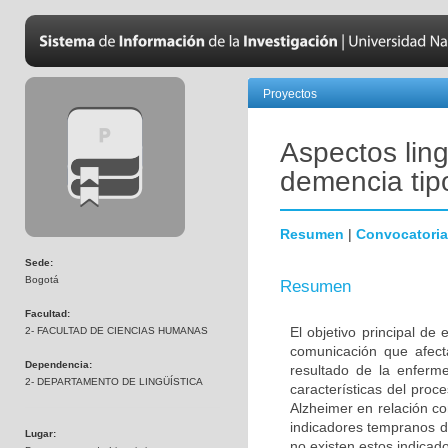
Proyectos
Aspectos ling
demencia tip
Resumen
|
Convocatoria
Sede:
Bogotá
Resumen
Facultad:
El objetivo principal de
2- FACULTAD DE CIENCIAS HUMANAS
comunicación que afec
Dependencia:
resultado de la enferme
2- DEPARTAMENTO DE LINGÜÍSTICA
características del pro
Alzheimer en relación c
indicadores tempranos de
Lugar:
no existen estos indicad