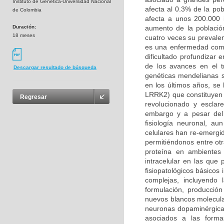
Instituto de Genética-Universidad Nacional
afecta al 0.3% de la po
de Colombia
afecta a unos 200.000 
Duración:
aumento de la població
18 meses
cuatro veces su prevalen
es una enfermedad compl
dificultado profundizar
de los avances en el t
Descargar resultado de búsqueda
genéticas mendelianas s
en los últimos años, se
LRRK2) que constituyen 
Regresar
revolucionado y esclar
embargo y a pesar del 
fisiología neuronal, a
celulares han re-emergi
permitiéndonos entre otr
proteína en ambientes 
intracelular en las qu
fisiopatológicos básicos
complejas, incluyendo
formulación, producción
nuevos blancos molecula
neuronas dopaminérgicas
asociados a las forma