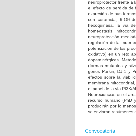
neuroprotector frente a
el efecto de perdida de 
expresión de sus formas 
con ceramida, 6-OH-do
hexoquinasa, la vía d
homeostasis mitocond
neuroprotección mediada
regulación de la muerte/
potenciación de los proce
oxidativo) en un reto 
dopaminérgicas. Metodo
(formas mutantes y sil
genes Parkin, DJ-1 y P
efectos sobre la viabili
membrana mitocondrial, l
el papel de la vía PI3K/A
Neurociencias en el áre
recurso humano (PhD y/
producirán por lo menos 
se enviaran resúmenes a
Convocatoria