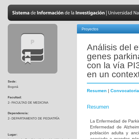
Proyectos
Análisis del 
genes parkin
con la vía PI
en un contex
Sede:
Bogotá
Resumen
|
Convocatoria
Facultad:
2- FACULTAD DE MEDICINA
Resumen
Dependencia:
2- DEPARTAMENTO DE PEDIATRÍA
La Enfermedad de Parki
Enfermedad de Alzheime
población adulta y anc
Lugar:
asociado a grandes pér