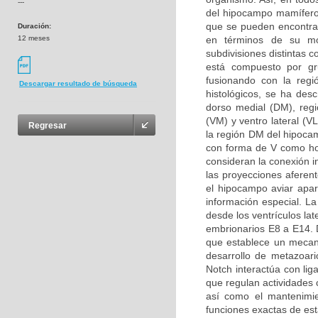
---
del hipocampo mamífero
que se pueden encontrar
Duración:
12 meses
en términos de su mor
subdivisiones distintas 
está compuesto por g
fusionando con la regi
Descargar resultado de búsqueda
histológicos, se ha desc
dorso medial (DM), regió
(VM) y ventro lateral (V
Regresar
la región DM del hipoca
con forma de V como ho
consideran la conexión i
las proyecciones aferen
el hipocampo aviar apa
información especial. L
desde los ventrículos la
embrionarios E8 a E14. D
que establece un mecani
desarrollo de metazoari
Notch interactúa con li
que regulan actividades c
así como el mantenimie
funciones exactas de est