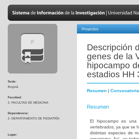
Proyectos
Descripción 
genes de la V
hipocampo de 
estadios HH 
Sede:
Bogotá
Resumen
|
Convocatoria
Facultad:
2- FACULTAD DE MEDICINA
Resumen
Dependencia:
2- DEPARTAMENTO DE PEDIATRÍA
El hipocampo es una es
vertebrados, ya que se h
distintas especies de m
Lugar:
organismo. Así, en todo