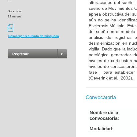
---
alteraciones del sueño 
sueño de Movimientos O
Duración:
apnea obstructiva del s
12 meses
aún no se ha identifica
Esclerosis Múltiple. Este
del sueño en el modelo 
Descargar resultado de búsqueda
análisis de registros 
desmielinización en núc
vigilia. Dado que la ind
Regresar
patológico generador de
niveles de corticostero
niveles de corticosteron
fase I para establecer
(Geverink et al., 2002).
Convocatoria
Nombre de la
convocatoria:
Modalidad: