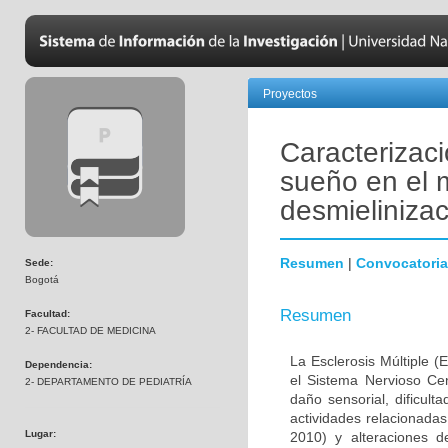
Proyectos
Caracterizaci
sueño en el 
desmielinizac
Resumen
|
Convocatoria
Sede:
Bogotá
Resumen
Facultad:
2- FACULTAD DE MEDICINA
La Esclerosis Múltiple 
Dependencia:
el Sistema Nervioso Cen
2- DEPARTAMENTO DE PEDIATRÍA
daño sensorial, dificult
actividades relacionada
Lugar:
2010) y alteraciones 