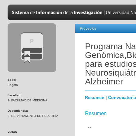
Proyectos
Programa Nac
Genómica,Bio
para estudio
Neurosiquiát
Alzheimer
Sede:
Bogotá
Facultad:
Resumen
|
Convocatoria
2- FACULTAD DE MEDICINA
Dependencia:
Resumen
2- DEPARTAMENTO DE PEDIATRÍA
--
Lugar: