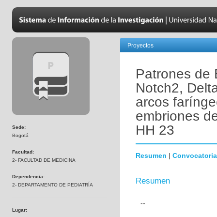
Proyectos
Patrones de 
Notch2, Delta
arcos farínge
embriones de
HH 23
Sede:
Bogotá
Facultad:
Resumen
|
Convocatoria
2- FACULTAD DE MEDICINA
Dependencia:
Resumen
2- DEPARTAMENTO DE PEDIATRÍA
--
Lugar: