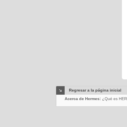
Regresar a la página inicial
Acerca de Hermes:
¿Qué es HE